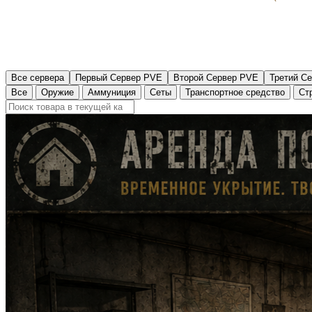
Все сервера
Первый Сервер PVE
Второй Сервер PVE
Третий С
Все
Оружие
Аммуниция
Сеты
Транспортное средство
Ст